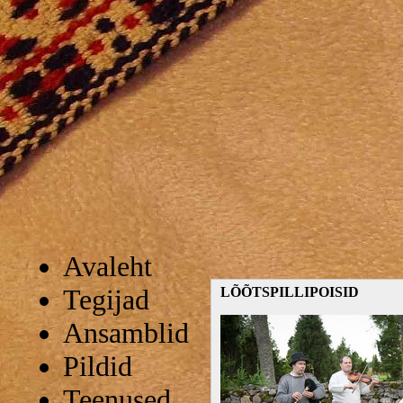
Avaleht
Tegijad
LÕÕTSPILLIPOISID
Ansamblid
Pildid
Teenused