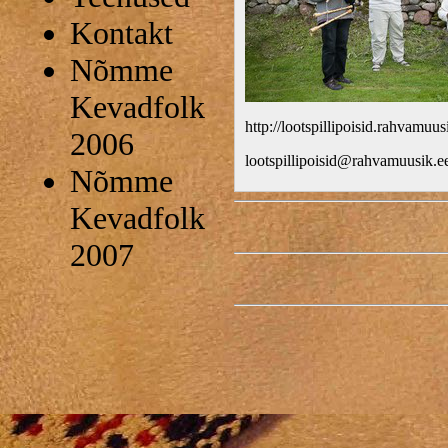
Kontakt
Nõmme
Kevadfolk
http://lootspillipoisid.rahvamuus
2006
lootspillipoisid@rahvamuusik.e
Nõmme
Kevadfolk
2007