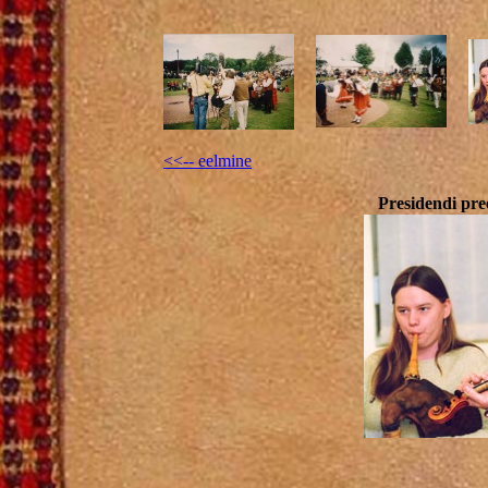
<<-- eelmine
Presidendi pr