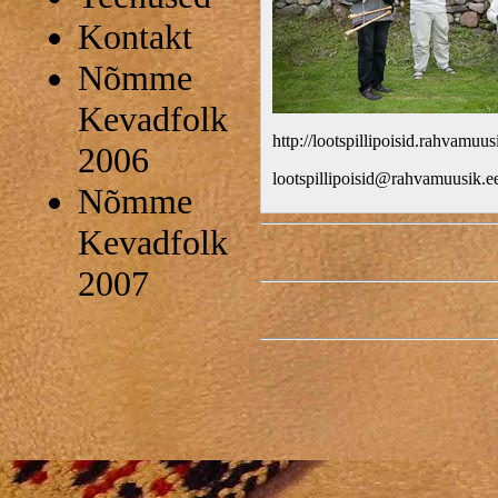
Kontakt
Nõmme
Kevadfolk
http://lootspillipoisid.rahvamuus
2006
lootspillipoisid@rahvamuusik.e
Nõmme
Kevadfolk
2007